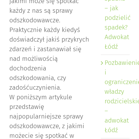
jakimi może się spotkać
– jak
każdy z nas są sprawy
podzielić
odszkodowawcze.
spadek?
Praktycznie każdy kiedyś
Adwokat
doświadczył jakiś przykrych
Łódź
zdarzeń i zastanawiał się
nad możliwością
Pozbawieni
dochodzenia
i
odszkodowania, czy
ograniczeni
zadośćuczynienia.
władzy
W poniższym artykule
rodzicielski
przedstawię
–
najpopularniejsze sprawy
adwokat
odszkodowawcze, z jakimi
Łódź
możecie się spotkać w