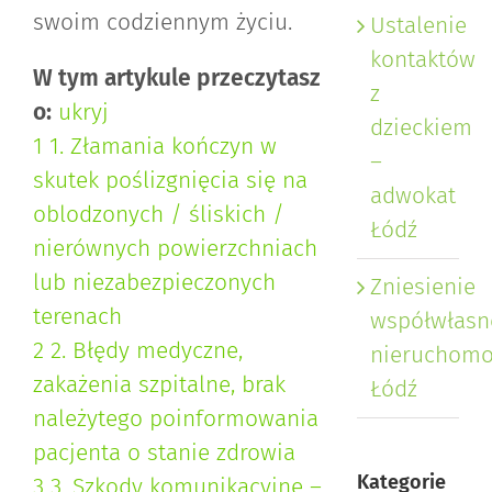
swoim codziennym życiu.
Ustalenie
kontaktów
W tym artykule przeczytasz
z
o:
ukryj
dzieckiem
1
1. Złamania kończyn w
–
skutek poślizgnięcia się na
adwokat
oblodzonych / śliskich /
Łódź
nierównych powierzchniach
lub niezabezpieczonych
Zniesienie
terenach
współwłasn
2
2. Błędy medyczne,
nieruchomo
zakażenia szpitalne, brak
Łódź
należytego poinformowania
pacjenta o stanie zdrowia
Kategorie
3
3. Szkody komunikacyjne –