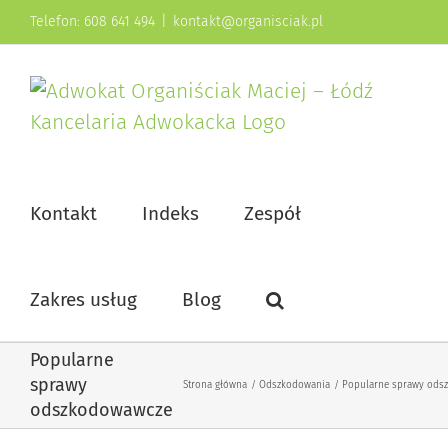
Przejdź
Telefon: 608 641 494
|
kontakt@organisciak.pl
do
zawartości
Kontakt
Indeks
Zespół
Zakres usług
Blog
Popularne
sprawy
Strona główna
Odszkodowania
Popularne sprawy ods
odszkodowawcze