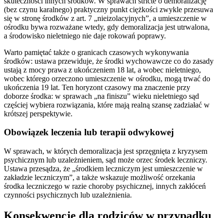
skuteczności innych środków. W sprawach stricte o demoralizację
(bez czynu karalnego) praktyczny punkt ciężkości zwykle przesuwa
się w stronę środków z art. 7 „nieizolacyjnych”, a umieszczenie w
ośrodku bywa rozważane wtedy, gdy demoralizacja jest utrwalona,
a środowisko nieletniego nie daje rokowań poprawy.
Warto pamiętać także o granicach czasowych wykonywania
środków: ustawa przewiduje, że środki wychowawcze co do zasady
ustają z mocy prawa z ukończeniem 18 lat, a wobec nieletniego,
wobec którego orzeczono umieszczenie w ośrodku, mogą trwać do
ukończenia 19 lat. Ten horyzont czasowy ma znaczenie przy
doborze środka: w sprawach „na finiszu” wieku nieletniego sąd
częściej wybiera rozwiązania, które mają realną szansę zadziałać w
krótszej perspektywie.
Obowiązek leczenia lub terapii odwykowej
W sprawach, w których demoralizacja jest sprzęgnięta z kryzysem
psychicznym lub uzależnieniem, sąd może orzec środek leczniczy.
Ustawa przesądza, że „środkiem leczniczym jest umieszczenie w
zakładzie leczniczym”, a także wskazuje możliwość orzekania
środka leczniczego w razie choroby psychicznej, innych zakłóceń
czynności psychicznych lub uzależnienia.
Konsekwencje dla rodziców w przypadku