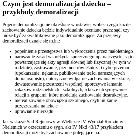
Czym jest demoralizacja dziecka –
przykłady demoralizacji
Pojęcie demoralizacji nie określone w ustawie, wobec czego każde
zachowanie dziecka będzie indywidualnie oceniane przez sąd, czy
może być zakwalifikowane jako demoralizujące. Za przejawy
demoralizacji uznaje się m.in.:
popełnienie przestępstwa lub wykroczenia przez małoletniego
naruszanie zasad współżycia społecznego np. najczęściej są to
powtarzające się akty agresji słownej lub fizycznej (w tym w
rodzinie), zastraszanie, przemoc rówieśnicza i cyberprzemoc
(upokarzanie, nękanie, publikowanie treści naruszających
dobra osobiste), notoryczne wulgarne zachowania w szkole,
dewastowanie przestrzeni wspólnej, uporczywe łamanie
zakazów rodzicielskich i szkolnych, a także utrzymywanie
relacji z grupami, które modelują zachowania destrukcyjne.
nierealizowanie obowiązku szkolnego, czyli unikanie
uczęszczania na lekcje
uprawianie nierządu
Jak wskazał Sąd Rejonowy w Wieliczce IV Wydział Rodzinny i
Nieletnich w orzeczeniu o sygn. akt IV Nkd 43/17 przykładem
demoralizacji może być zachowanie polegające na: