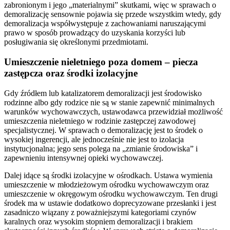
zabronionym i jego „materialnymi” skutkami, więc w sprawach o
demoralizację sensownie pojawia się przede wszystkim wtedy, gdy
demoralizacja współwystępuje z zachowaniami naruszającymi
prawo w sposób prowadzący do uzyskania korzyści lub
posługiwania się określonymi przedmiotami.
Umieszczenie nieletniego poza domem – piecza
zastępcza oraz środki izolacyjne
Gdy źródłem lub katalizatorem demoralizacji jest środowisko
rodzinne albo gdy rodzice nie są w stanie zapewnić minimalnych
warunków wychowawczych, ustawodawca przewidział możliwość
umieszczenia nieletniego w rodzinie zastępczej zawodowej
specjalistycznej. W sprawach o demoralizację jest to środek o
wysokiej ingerencji, ale jednocześnie nie jest to izolacja
instytucjonalna; jego sens polega na „zmianie środowiska” i
zapewnieniu intensywnej opieki wychowawczej.
Dalej idące są środki izolacyjne w ośrodkach. Ustawa wymienia
umieszczenie w młodzieżowym ośrodku wychowawczym oraz
umieszczenie w okręgowym ośrodku wychowawczym. Ten drugi
środek ma w ustawie dodatkowo doprecyzowane przesłanki i jest
zasadniczo wiązany z poważniejszymi kategoriami czynów
karalnych oraz wysokim stopniem demoralizacji i brakiem