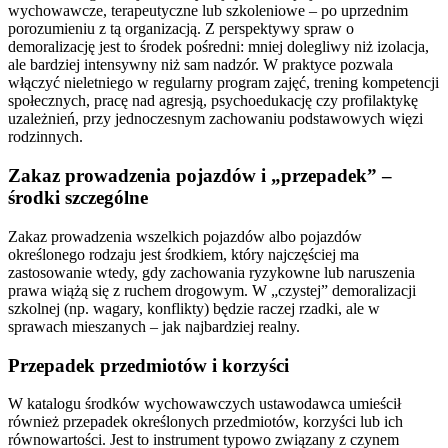
wychowawcze, terapeutyczne lub szkoleniowe – po uprzednim
porozumieniu z tą organizacją. Z perspektywy spraw o
demoralizację jest to środek pośredni: mniej dolegliwy niż izolacja,
ale bardziej intensywny niż sam nadzór. W praktyce pozwala
włączyć nieletniego w regularny program zajęć, trening kompetencji
społecznych, pracę nad agresją, psychoedukację czy profilaktykę
uzależnień, przy jednoczesnym zachowaniu podstawowych więzi
rodzinnych.
Zakaz prowadzenia pojazdów i „przepadek” –
środki szczególne
Zakaz prowadzenia wszelkich pojazdów albo pojazdów
określonego rodzaju jest środkiem, który najczęściej ma
zastosowanie wtedy, gdy zachowania ryzykowne lub naruszenia
prawa wiążą się z ruchem drogowym. W „czystej” demoralizacji
szkolnej (np. wagary, konflikty) będzie raczej rzadki, ale w
sprawach mieszanych – jak najbardziej realny.
Przepadek przedmiotów i korzyści
W katalogu środków wychowawczych ustawodawca umieścił
również przepadek określonych przedmiotów, korzyści lub ich
równowartości. Jest to instrument typowo związany z czynem