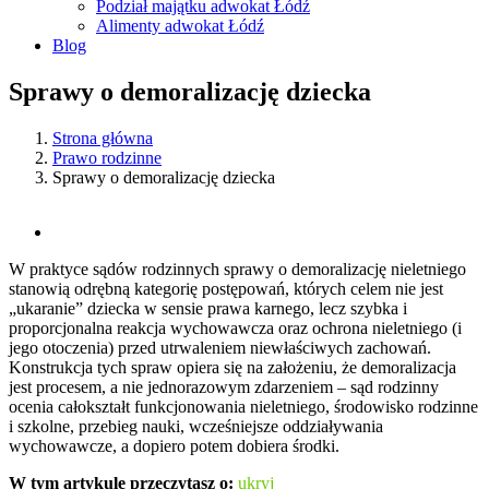
Podział majątku adwokat Łódź
Alimenty adwokat Łódź
Blog
Sprawy o demoralizację dziecka
Strona główna
Prawo rodzinne
Sprawy o demoralizację dziecka
W praktyce sądów rodzinnych sprawy o demoralizację nieletniego
stanowią odrębną kategorię postępowań, których celem nie jest
„ukaranie” dziecka w sensie prawa karnego, lecz szybka i
proporcjonalna reakcja wychowawcza oraz ochrona nieletniego (i
jego otoczenia) przed utrwaleniem niewłaściwych zachowań.
Konstrukcja tych spraw opiera się na założeniu, że demoralizacja
jest procesem, a nie jednorazowym zdarzeniem – sąd rodzinny
ocenia całokształt funkcjonowania nieletniego, środowisko rodzinne
i szkolne, przebieg nauki, wcześniejsze oddziaływania
wychowawcze, a dopiero potem dobiera środki.
W tym artykule przeczytasz o:
ukryj