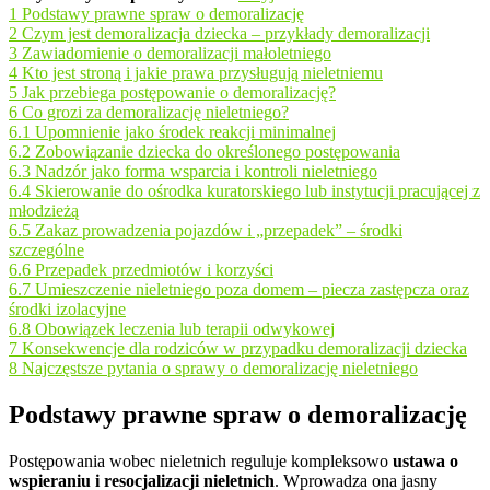
1
Podstawy prawne spraw o demoralizację
2
Czym jest demoralizacja dziecka – przykłady demoralizacji
3
Zawiadomienie o demoralizacji małoletniego
4
Kto jest stroną i jakie prawa przysługują nieletniemu
5
Jak przebiega postępowanie o demoralizację?
6
Co grozi za demoralizację nieletniego?
6.1
Upomnienie jako środek reakcji minimalnej
6.2
Zobowiązanie dziecka do określonego postępowania
6.3
Nadzór jako forma wsparcia i kontroli nieletniego
6.4
Skierowanie do ośrodka kuratorskiego lub instytucji pracującej z
młodzieżą
6.5
Zakaz prowadzenia pojazdów i „przepadek” – środki
szczególne
6.6
Przepadek przedmiotów i korzyści
6.7
Umieszczenie nieletniego poza domem – piecza zastępcza oraz
środki izolacyjne
6.8
Obowiązek leczenia lub terapii odwykowej
7
Konsekwencje dla rodziców w przypadku demoralizacji dziecka
8
Najczęstsze pytania o sprawy o demoralizację nieletniego
Podstawy prawne spraw o demoralizację
Postępowania wobec nieletnich reguluje kompleksowo
ustawa o
wspieraniu i resocjalizacji nieletnich
. Wprowadza ona jasny