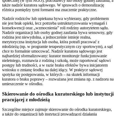
społecznej (w tym NGO), pracodawcy lub osoby godnej zaufania, a
także nadzór kuratora sądowego. W sprawach o demoralizację
różnica pomiędzy tymi formami ma znaczenie praktyczne.
Nadzór rodziców lub opiekuna bywa wybierany, gdy problemem
nie jest brak opieki, lecz potrzeba ustrukturyzowania wymagań i
konsekwencji oraz „wzmocnienia” roli rodziny autorytetem sądu.
Nadzór organizacji lub osoby godnej zaufania bywa sensowny, gdy
rodzina jest niewydolna, a jednocześnie istnieje realna,
merytoryczna instytucja lub osoba, która potrafi pracować z
młodzieżą (np. w programie terapeutycznym czy sportowym), a sąd
chce to formalnie umocować. Nadzór kuratora sądowego jest
najbardziej sformalizowany: kurator monitoruje funkcjonowanie
nieletniego, rozmawia z rodziną i szkołą, może raportować sądowi
postępy lub trudności, a w razie braku efektów bywa inicjatorem
wniosku o zmianę środka na dalej idący. W praktyce sądowej
spotyka się postępowania, w których – na skutek informacji
kuratora o braku poprawy – rozważana jest zmiana np. z nadzoru na
umieszczenie w ośrodku.
Skierowanie do ośrodka kuratorskiego lub instytucji
pracującej z młodzieżą
Szczególne miejsce zajmuje skierowanie do ośrodka kuratorskiego,
a także do organizacji lub instytucji prowadzącej działania