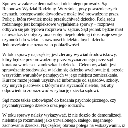
Sprawy w zakresie demoralizacji nieletniego prowadzi Sąd
Rejonowy Wydział Rodzinny. Wcześniej, przy poważniejszych
czynach, postępowanie dowodowe może być prowadzone przez
Policję, która również może przesłuchiwać dziecko. Rolą sądu
rodzinnego jest kompleksowe wyjaśnienie sprawy – rozprawa
odbywa się jak typowa rozprawa w sądzie. Sąd jednak będzie miał
na uwadze, iż dotyczy ona osoby niepełnoletniej i dostosuje swoje
czynności do wieku i sprawności intelektualnych dziecka.
Jednocześnie nie oznacza to pobłażliwości.
W toku sprawy najczęściej jest zlecany wywiad środowiskowy,
który będzie przeprowadzony przez wyznaczonego przez sąd
kuratora w miejscu zamieszkania dziecka. Celem wywiadu jest
sprawdzenie środowiska w jakim się dziecko wychowuje tj. przede
wszystkim warunków panujących w jego miejscu zamieszkania.
Kurator może jednak uzyskiwać informacje od sąsiadów, szkoły,
czy innych placówek z którymi ma styczność nieletni, tak aby
odpowiednio zobrazować w sytuację dziecka sądowi.
Sąd może także zobowiązać do badania psychologicznego, czy
psychiatrycznego dziecko oraz jego rodziców.
W toku sprawy należy wykazywać, iż nie doszło do demoralizacji
nieletniego rozumianej jako utrwalonego, stałego, nagannego
zachowania dziecka. Najczęściej obrona polega na wskazywaniu, iż