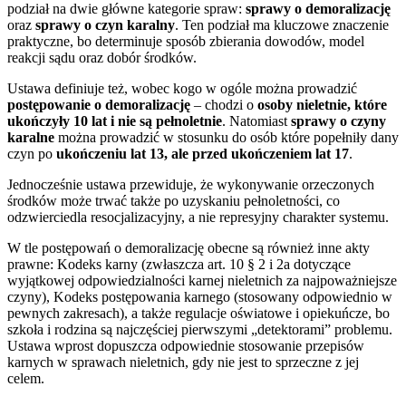
podział na dwie główne kategorie spraw:
sprawy o demoralizację
oraz
sprawy o czyn karalny
. Ten podział ma kluczowe znaczenie
praktyczne, bo determinuje sposób zbierania dowodów, model
reakcji sądu oraz dobór środków.
Ustawa definiuje też, wobec kogo w ogóle można prowadzić
postępowanie o demoralizację
– chodzi o
osoby nieletnie, które
ukończyły 10 lat i nie są pełnoletnie
. Natomiast
sprawy o czyny
karalne
można prowadzić w stosunku do osób które popełniły dany
czyn po
ukończeniu lat 13, ale przed ukończeniem lat 17
.
Jednocześnie ustawa przewiduje, że wykonywanie orzeczonych
środków może trwać także po uzyskaniu pełnoletności, co
odzwierciedla resocjalizacyjny, a nie represyjny charakter systemu.
W tle postępowań o demoralizację obecne są również inne akty
prawne: Kodeks karny (zwłaszcza art. 10 § 2 i 2a dotyczące
wyjątkowej odpowiedzialności karnej nieletnich za najpoważniejsze
czyny), Kodeks postępowania karnego (stosowany odpowiednio w
pewnych zakresach), a także regulacje oświatowe i opiekuńcze, bo
szkoła i rodzina są najczęściej pierwszymi „detektorami” problemu.
Ustawa wprost dopuszcza odpowiednie stosowanie przepisów
karnych w sprawach nieletnich, gdy nie jest to sprzeczne z jej
celem.