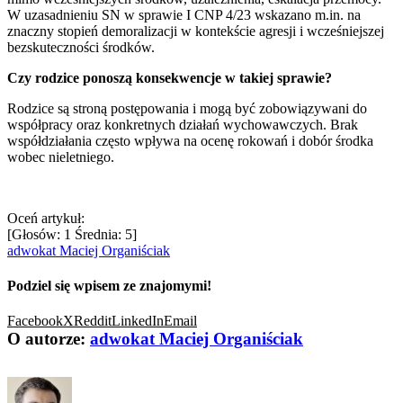
W uzasadnieniu SN w sprawie I CNP 4/23 wskazano m.in. na
znaczny stopień demoralizacji w kontekście agresji i wcześniejszej
bezskuteczności środków.
Czy rodzice ponoszą konsekwencje w takiej sprawie?
Rodzice są stroną postępowania i mogą być zobowiązywani do
współpracy oraz konkretnych działań wychowawczych. Brak
współdziałania często wpływa na ocenę rokowań i dobór środka
wobec nieletniego.
Oceń artykuł:
[Głosów:
1
Średnia:
5
]
adwokat Maciej Organiściak
Podziel się wpisem ze znajomymi!
Facebook
X
Reddit
LinkedIn
Email
O autorze:
adwokat Maciej Organiściak