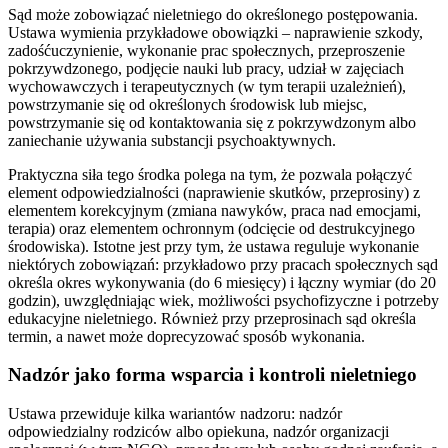
Sąd może zobowiązać nieletniego do określonego postępowania.
Ustawa wymienia przykładowe obowiązki – naprawienie szkody,
zadośćuczynienie, wykonanie prac społecznych, przeproszenie
pokrzywdzonego, podjęcie nauki lub pracy, udział w zajęciach
wychowawczych i terapeutycznych (w tym terapii uzależnień),
powstrzymanie się od określonych środowisk lub miejsc,
powstrzymanie się od kontaktowania się z pokrzywdzonym albo
zaniechanie używania substancji psychoaktywnych.
Praktyczna siła tego środka polega na tym, że pozwala połączyć
element odpowiedzialności (naprawienie skutków, przeprosiny) z
elementem korekcyjnym (zmiana nawyków, praca nad emocjami,
terapia) oraz elementem ochronnym (odcięcie od destrukcyjnego
środowiska). Istotne jest przy tym, że ustawa reguluje wykonanie
niektórych zobowiązań: przykładowo przy pracach społecznych sąd
określa okres wykonywania (do 6 miesięcy) i łączny wymiar (do 20
godzin), uwzględniając wiek, możliwości psychofizyczne i potrzeby
edukacyjne nieletniego. Również przy przeprosinach sąd określa
termin, a nawet może doprecyzować sposób wykonania.
Nadzór jako forma wsparcia i kontroli nieletniego
Ustawa przewiduje kilka wariantów nadzoru: nadzór
odpowiedzialny rodziców albo opiekuna, nadzór organizacji