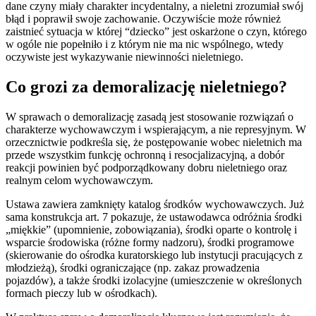
dane czyny miały charakter incydentalny, a nieletni zrozumiał swój
błąd i poprawił swoje zachowanie. Oczywiście może również
zaistnieć sytuacja w której “dziecko” jest oskarżone o czyn, którego
w ogóle nie popełniło i z którym nie ma nic wspólnego, wtedy
oczywiste jest wykazywanie niewinności nieletniego.
Co grozi za demoralizację nieletniego?
W sprawach o demoralizację zasadą jest stosowanie rozwiązań o
charakterze wychowawczym i wspierającym, a nie represyjnym. W
orzecznictwie podkreśla się, że postępowanie wobec nieletnich ma
przede wszystkim funkcję ochronną i resocjalizacyjną, a dobór
reakcji powinien być podporządkowany dobru nieletniego oraz
realnym celom wychowawczym.
Ustawa zawiera zamknięty katalog środków wychowawczych. Już
sama konstrukcja art. 7 pokazuje, że ustawodawca odróżnia środki
„miękkie” (upomnienie, zobowiązania), środki oparte o kontrolę i
wsparcie środowiska (różne formy nadzoru), środki programowe
(skierowanie do ośrodka kuratorskiego lub instytucji pracujących z
młodzieżą), środki ograniczające (np. zakaz prowadzenia
pojazdów), a także środki izolacyjne (umieszczenie w określonych
formach pieczy lub w ośrodkach).