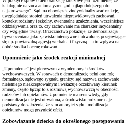
W praktyce spraw o demoralizację kluczowe jest rozumienie, że
katalog nie narzuca automatyzmu „od najłagodniejszego do
najsurowszego”. Sąd ma obowiązek zindywidualizować reakcję,
uwzględniając stopień utrwalenia nieprawidłowych zachowań,
kontekst rodzinny i szkolny, ewentualne uzależnienia, wcześniejsze
oddziaływania oraz to, czy zachowanie ma charakter incydentalny
czy względnie trwały. Orzecznictwo pokazuje, że demoralizacja
bywa oceniana jako zjawisko intensywne i utrwalone, przejawiające
się np. powtarzalną agresją werbalną i fizyczną – a to wpływa na
dobór środka i ocenę rokowań.
Upomnienie jako środek reakcji minimalnej
„Upomnienie” jest pierwszym z wymienionych środków
wychowawczych. W sprawach o demoralizację pełni ono rolę
formalnego, sądowego sygnału granicy: sąd nazywa zachowanie
nieletniego nieakceptowalnym i wskazuje oczekiwany kierunek
zmiany, często łącząc to z rozmową wychowawczą w obecności
rodziców lub opiekunów. Upomnienie ma sens wtedy, gdy
demoralizacja nie jest utrwalona, a środowisko rodzinne daje
podstawy do założenia, że sam autorytet sądu i mobilizacja
opiekunów mogą przynieść efekt.
Zobowiązanie dziecka do określonego postępowania