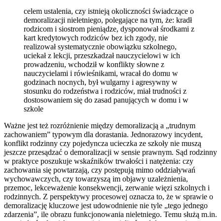
celem ustalenia, czy istnieją okoliczności świadczące o
demoralizacji nieletniego, polegające na tym, że: kradł
rodzicom i siostrom pieniądze, dysponował środkami z
kart kredytowych rodziców bez ich zgody, nie
realizował systematycznie obowiązku szkolnego,
uciekał z lekcji, przeszkadzał nauczycielowi w ich
prowadzeniu, wchodził w konflikty słowne z
nauczycielami i rówieśnikami, wracał do domu w
godzinach nocnych, był wulgarny i agresywny w
stosunku do rodzeństwa i rodziców, miał trudności z
dostosowaniem się do zasad panujących w domu i w
szkole
Ważne jest też rozróżnienie między demoralizacją a „trudnym
zachowaniem” typowym dla dorastania. Jednorazowy incydent,
konflikt rodzinny czy pojedyncza ucieczka ze szkoły nie muszą
jeszcze przesądzać o demoralizacji w sensie prawnym. Sąd rodzinny
w praktyce poszukuje wskaźników trwałości i natężenia: czy
zachowania się powtarzają, czy postępują mimo oddziaływań
wychowawczych, czy towarzyszą im objawy uzależnienia,
przemoc, lekceważenie konsekwencji, zerwanie więzi szkolnych i
rodzinnych. Z perspektywy procesowej oznacza to, że w sprawie o
demoralizację kluczowe jest udowodnienie nie tyle „tego jednego
zdarzenia”, ile obrazu funkcjonowania nieletniego. Temu służą m.in.